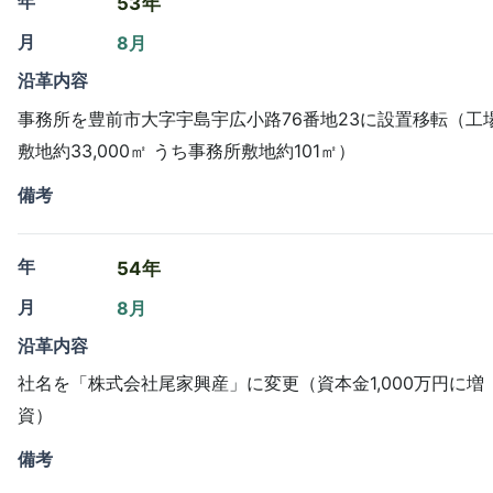
年
53年
月
8月
沿革内容
事務所を豊前市大字宇島宇広小路76番地23に設置移転（工
敷地約33,000㎡ うち事務所敷地約101㎡）
備考
年
54年
月
8月
沿革内容
社名を「株式会社尾家興産」に変更（資本金1,000万円に増
資）
備考