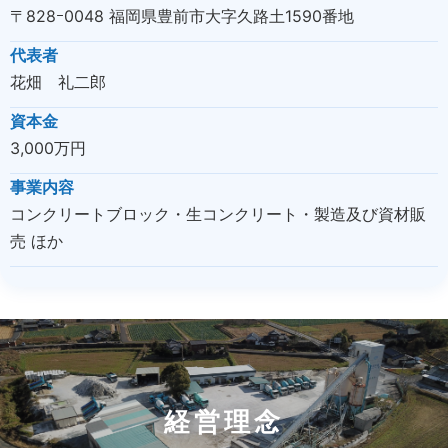
〒828ｰ0048 福岡県豊前市大字久路土1590番地​
代表者
花畑 礼二郎
資本金
3,000万円
事業内容
コンクリートブロック・生コンクリート・製造及び資材販
売 ほか
経営理念